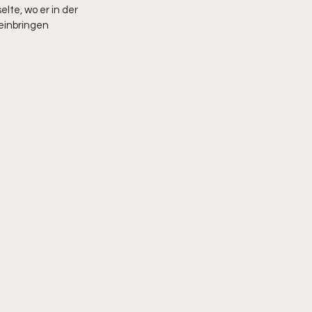
te, wo er in der 
einbringen 