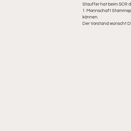
Stauffer hat beim SCR di
1. Mannschaft Stammspie
können.
Der Vorstand wünscht Di