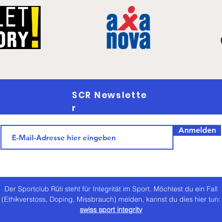
SCR Newslette
r
Anmelden
Der Sportclub Rüti steht für Integrität im Sport. Möchtest du ein Fall
(Ethikverstoss, Doping, Missbrauch) melden, kannst du dies hier tun:
swiss sport integrity