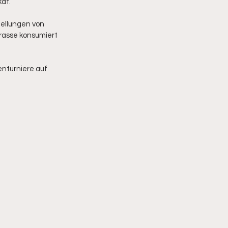
kat.
tellungen von 
rasse konsumiert 
enturniere auf 