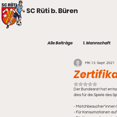
SC Rüti b. Büren
Alle Beiträge
1. Mannschaft
MK
13. Sept. 2021
Zertifik
Mit NaN von 5 Ster
Der Bundesrat hat entsc
dies für die Spiele des S
- Matchbesucher*innen b
- Für Konsumationen auf 