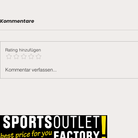
Kommentare
Grümpu 2026
Rating hinzufügen
Grümpu 20
Kommentar verfassen...
Grümpuheft