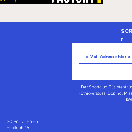
SCR
r
Der Sportclub Rüti steht für
(Ethikverstoss, Doping, Mis
swi
SC Rüti b. Büren
Postfach 15