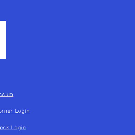
ssum
orner Login
esk
Login