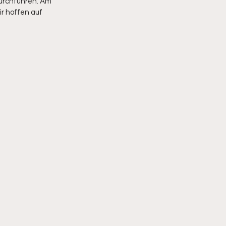
urchführen. Am 
r hoffen auf 