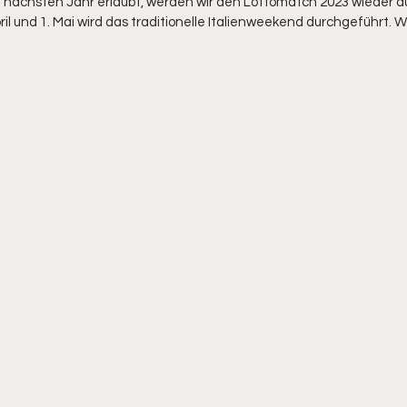
m nächsten Jahr erlaubt, werden wir den Lottomatch 2023 wieder d
 und 1. Mai wird das traditionelle Italienweekend durchgeführt. Wi