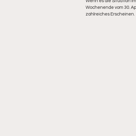
Wenn es die Situation i
Wochenende vom 30. April
zahlreiches Erscheinen.