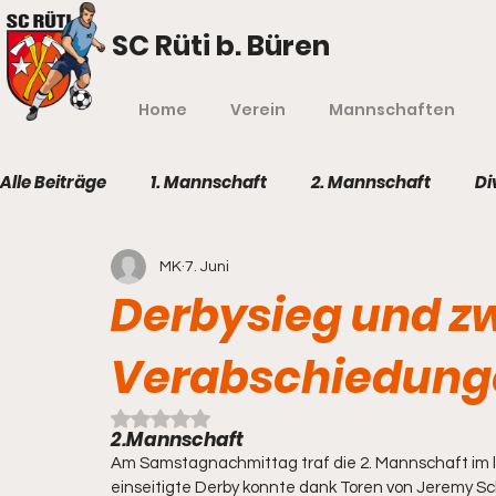
SC Rüti b. Büren
Home
Verein
Mannschaften
Alle Beiträge
1. Mannschaft
2. Mannschaft
Di
MK
7. Juni
Derbysieg und z
Verabschiedung
Mit NaN von 5 Sternen bewertet.
2.Mannschaft
Am Samstagnachmittag traf die 2. Mannschaft im le
einseitigte Derby konnte dank Toren von Jeremy Sc