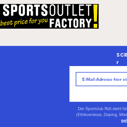
SCR
r
Der Sportclub Rüti steht für
(Ethikverstoss, Doping, Mis
swi