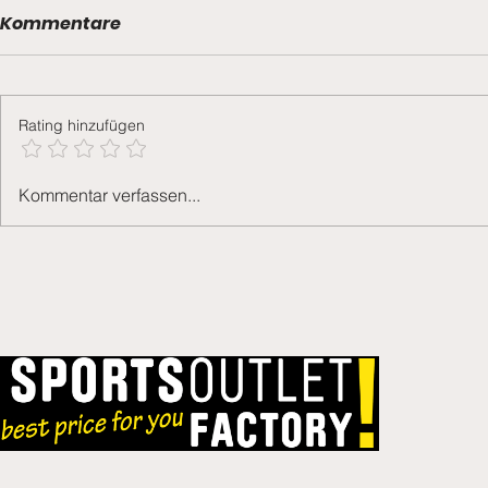
Kommentare
Rating hinzufügen
6-Punkte
Derbysieg und zwei
Kommentar verfassen...
Verabschiedungen