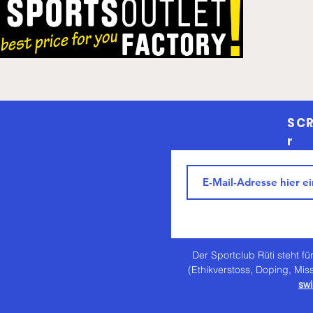
SCR
r
Der Sportclub Rüti steht für
(Ethikverstoss, Doping, Mis
swi