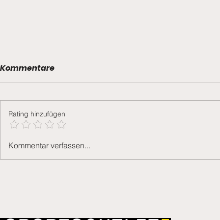
Kommentare
Grümpu 2
Rating hinzufügen
Generalversammlung
Kommentar verfassen...
2026