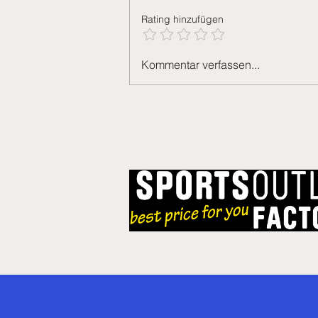
Rating hinzufügen
Derbysieg und zwei
Kommentar verfassen...
Verabschiedungen