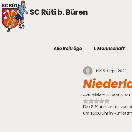
SC Rüti b. Büren
Alle Beiträge
1. Mannschaft
MK
5. Sept. 2021
Niederl
Aktualisiert:
5. Sept. 2021
Mit NaN von 5 Ster
Die 2. Mannschaft verlie
um 16:00 Uhr in Rüti st