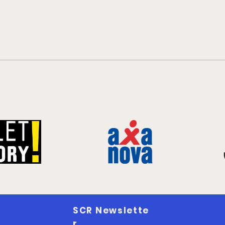
Sieg
6-Punkte-Weekend
SCR Newslette
r