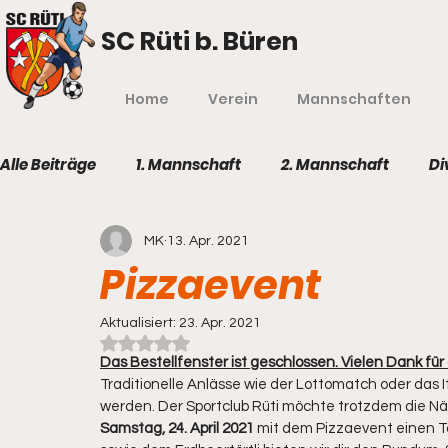
SC Rüti b. Büren
Home
Verein
Mannschaften
Alle Beiträge
1. Mannschaft
2. Mannschaft
Di
MK
13. Apr. 2021
Pizzaevent
Aktualisiert:
23. Apr. 2021
Mit NaN von 5 Sternen bewertet.
Das Bestellfenster ist geschlossen. Vielen Dank für 
Traditionelle Anlässe wie der Lottomatch oder das
werden. Der Sportclub Rüti möchte trotzdem die N
Samstag, 24. April 2021
 mit dem Pizzaevent einen T