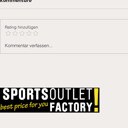
Kommentare
Grümpu 2
Rating hinzufügen
Generalversammlung
Kommentar verfassen...
2026