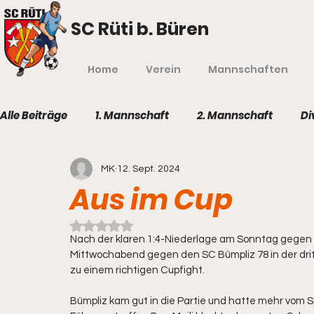
SC Rüti b. Büren
Home
Verein
Mannschaften
Alle Beiträge
1. Mannschaft
2. Mannschaft
Di
MK
12. Sept. 2024
Aus im Cup
Mit NaN von 5 Sternen bewertet.
Nach der klaren 1:4-Niederlage am Sonntag gegen d
Mittwochabend gegen den SC Bümpliz 78 in der drit
zu einem richtigen Cupfight.
Bümpliz kam gut in die Partie und hatte mehr vom 