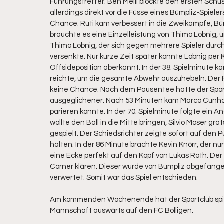
Führungstreffer. Ben Meili blockte den ersten Schuss
allerdings direkt vor die Füsse eines Bümpliz-Spiele
Chance. Rüti kam verbessert in die Zweikämpfe, Büm
brauchte es eine Einzelleistung von Thimo Lobnig, 
Thimo Lobnig, der sich gegen mehrere Spieler durch
versenkte. Nur kurze Zeit später konnte Lobnig per 
Offsideposition aberkannt. In der 38. Spielminute k
reichte, um die gesamte Abwehr auszuhebeln. Der Flüg
keine Chance. Nach dem Pausentee hatte der Sportc
ausgeglichener. Nach 53 Minuten kam Marco Cunha z
parieren konnte. In der 70. Spielminute folgte ein An
wollte den Ball in die Mitte bringen, Silvio Moser g
gespielt. Der Schiedsrichter zeigte sofort auf den 
halten. In der 86 Minute brachte Kevin Knörr, der nur 
eine Ecke perfekt auf den Kopf von Lukas Roth. Der
Corner klären. Dieser wurde von Bümpliz abgefange
verwertet. Somit war das Spiel entschieden.
Am kommenden Wochenende hat der Sportclub spielfr
Mannschaft auswärts auf den FC Bolligen.