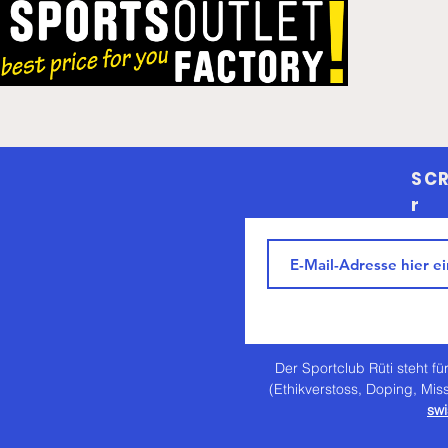
SCR
r
Der Sportclub Rüti steht für
(Ethikverstoss, Doping, Mis
swi