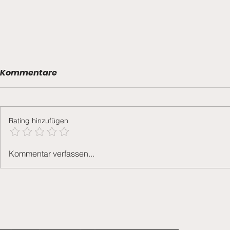
Kommentare
Rating hinzufügen
6-Punkte
Derbysieg und zwei
Kommentar verfassen...
Verabschiedungen