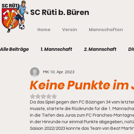
SC Rüti b. Büren
Home
Verein
Mannschaften
Alle Beiträge
1. Mannschaft
2. Mannschaft
Di
MK
10. Apr. 2023
Keine Punkte im 
Mit NaN von 5 Sternen bewertet.
Da das Spiel gegen den FC Bözingen 34 vom letzt
musste, startete die Rückrunde für die 1. Manns
in die Tiefen des Juras zum FC Franches-Montagnes
in der Hinrunde nur einmal Punkte abgegeben, natürl
Saison 2022/2023 konnte das Team von Beat Martine