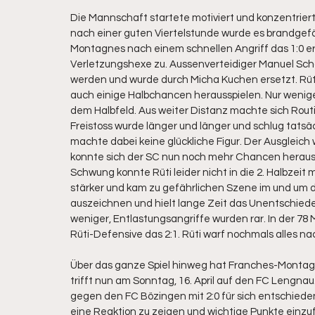
Die Mannschaft startete motiviert und konzentriert un
nach einer guten Viertelstunde wurde es brandgef
Montagnes nach einem schnellen Angriff das 1:0 erz
Verletzungshexe zu. Aussenverteidiger Manuel Sc
werden und wurde durch Micha Kuchen ersetzt. Rüti
auch einige Halbchancen herausspielen. Nur wenige
dem Halbfeld. Aus weiter Distanz machte sich Routi
Freistoss wurde länger und länger und schlug tatsäch
machte dabei keine glückliche Figur. Der Ausgleich
konnte sich der SC nun noch mehr Chancen heraussp
Schwung konnte Rüti leider nicht in die 2. Halbze
stärker und kam zu gefährlichen Szene im und um 
auszeichnen und hielt lange Zeit das Unentschied
weniger, Entlastungsangriffe wurden rar. In der 78 
Rüti-Defensive das 2:1. Rüti warf nochmals alles n
Über das ganze Spiel hinweg hat Franches-Montagnes
trifft nun am Sonntag, 16. April auf den FC Lengnau
gegen den FC Bözingen mit 2:0 für sich entschieden. 
eine Reaktion zu zeigen und wichtige Punkte einzu